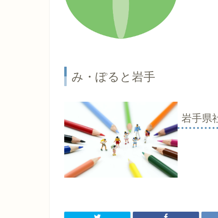
み・ぽると岩手
岩手県